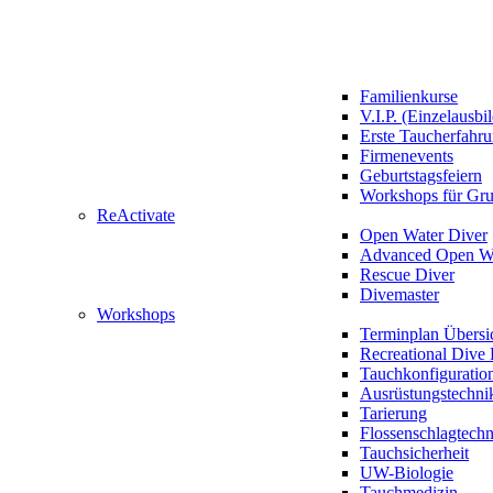
Familienkurse
V.I.P. (Einzelausbi
Erste Taucherfahr
Firmenevents
Geburtstagsfeiern
Workshops für Gr
ReActivate
Open Water Diver
Advanced Open Wa
Rescue Diver
Divemaster
Workshops
Terminplan Übersi
Recreational Dive 
Tauchkonfiguratio
Ausrüstungstechni
Tarierung
Flossenschlagtech
Tauchsicherheit
UW-Biologie
Tauchmedizin