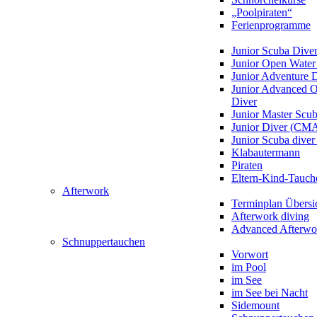
„Poolpiraten“
Ferienprogramme
Junior Scuba Dive
Junior Open Water
Junior Adventure 
Junior Advanced 
Diver
Junior Master Scu
Junior Diver (CM
Junior Scuba div
Klabautermann
Piraten
Eltern-Kind-Tauch
Afterwork
Terminplan Übersi
Afterwork diving
Advanced Afterwo
Schnuppertauchen
Vorwort
im Pool
im See
im See bei Nacht
Sidemount