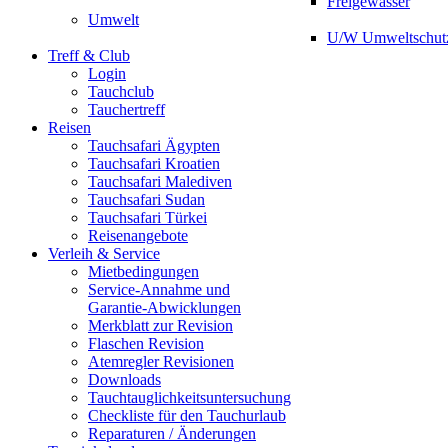
Freigewässer
Umwelt
U/W Umweltschut
Treff & Club
Login
Tauchclub
Tauchertreff
Reisen
Tauchsafari Ägypten
Tauchsafari Kroatien
Tauchsafari Malediven
Tauchsafari Sudan
Tauchsafari Türkei
Reisenangebote
Verleih & Service
Mietbedingungen
Service-Annahme und
Garantie-Abwicklungen
Merkblatt zur Revision
Flaschen Revision
Atemregler Revisionen
Downloads
Tauchtauglichkeitsuntersuchung
Checkliste für den Tauchurlaub
Reparaturen / Änderungen