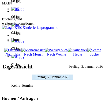
08.jpg
MAIN
06.jpg
Buchung und
weitere Informationen:
04.jpg
Home
03.jpg
Nach Jahr
Nach Monat
Nach Woche
Heute
Suche
01.jpg
Tagesansicht
Freitag, 2. Januar 2026
Freitag, 2. Januar 2026
Keine Termine
Buchen / Anfragen