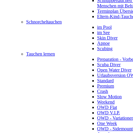
Schnuppertauchen 
Menschen mit Beh
Terminplan Übersi
Eltern-Kind-Tauch
Schnorcheltauchen
im Pool
im See
Skin Diver
Apnoe
Scubing
Tauchen lernen
Preparation - Vorb
Scuba Diver
Open Water Diver
Urlaubsversion 
Standard
Premium
Crash
Slow Motion
Weekend
OWD Flat
OWD V.I.P.
OWD - Variatione
One Week
OWD - Sidemount