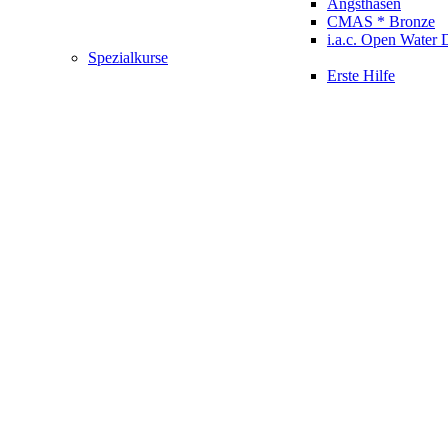
Angsthasen
CMAS * Bronze
i.a.c. Open Water 
Spezialkurse
Erste Hilfe