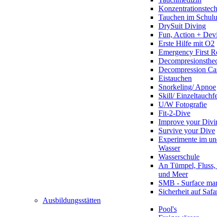
Konzentrationstec
Tauchen im Schulun
DrySuit Diving
Fun, Action + Devi
Erste Hilfe mit O2
Emergency First R
Decompresionstheo
Decompression Ca
Eistauchen
Snorkeling/ Apnoe
Skill/ Einzeltauchf
U/W Fotografie
Fit-2-Dive
Improve your Divi
Survive your Dive
Experimente im un
Wasser
Wasserschule
An Tümpel, Fluss,
und Meer
SMB - Surface ma
Sicherheit auf Safa
Ausbildungsstätten
Pool's