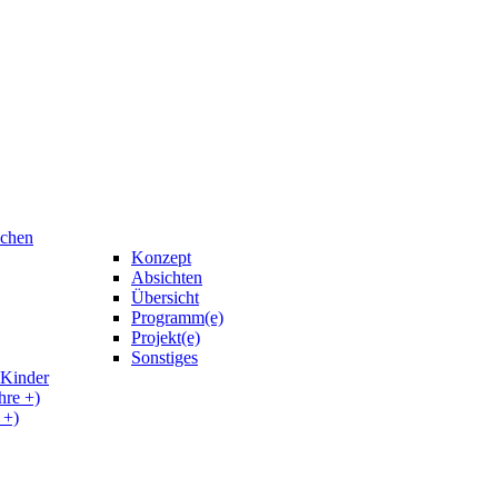
uchen
Konzept
Absichten
Übersicht
Programm(e)
Projekt(e)
Sonstiges
 Kinder
hre +)
 +)