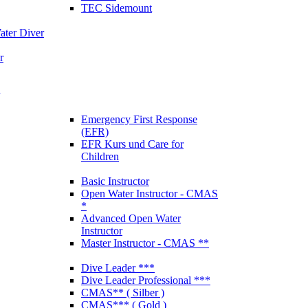
TEC Sidemount
ter Diver
r
Emergency First Response
(EFR)
EFR Kurs und Care for
Children
Basic Instructor
Open Water Instructor - CMAS
*
Advanced Open Water
Instructor
Master Instructor - CMAS **
Dive Leader ***
Dive Leader Professional ***
CMAS** ( Silber )
CMAS*** ( Gold )