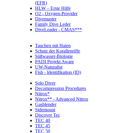
(EFR)
HLW – Erste Hilfe
O2 - Oxygen-Provider
Divemaster
Family Dive Leder
DiveLeader - CMAS***
Tauchen mit Haien
Schutz der Korallenriffe
Süßwasser-Biologie
PADI Projekt Aware
UW-Naturalist
Fish - Identifikation (ID)
Solo Diver
Decompression Procedures
Nitrox*
Nitrox** - Advanced Nitrox
Gasblender
Sidemount
Discover Tec
TEC 40
TEC 45
TEC 50