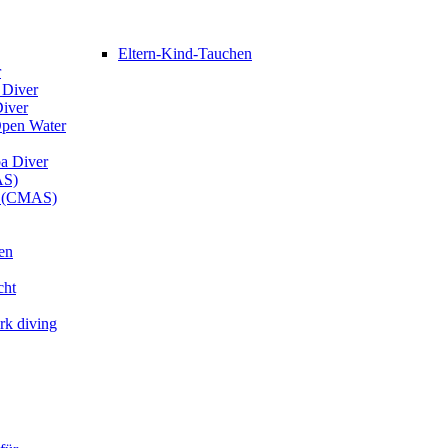
Eltern-Kind-Tauchen
r
 Diver
Diver
Open Water
ba Diver
AS)
er (CMAS)
en
cht
rk diving