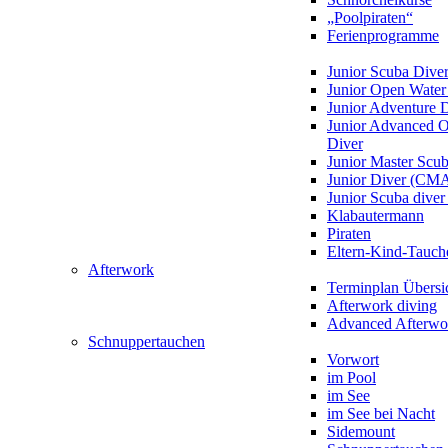
„Poolpiraten“
Ferienprogramme
Junior Scuba Dive
Junior Open Water
Junior Adventure 
Junior Advanced 
Diver
Junior Master Scu
Junior Diver (CM
Junior Scuba div
Klabautermann
Piraten
Eltern-Kind-Tauch
Afterwork
Terminplan Übersi
Afterwork diving
Advanced Afterwo
Schnuppertauchen
Vorwort
im Pool
im See
im See bei Nacht
Sidemount