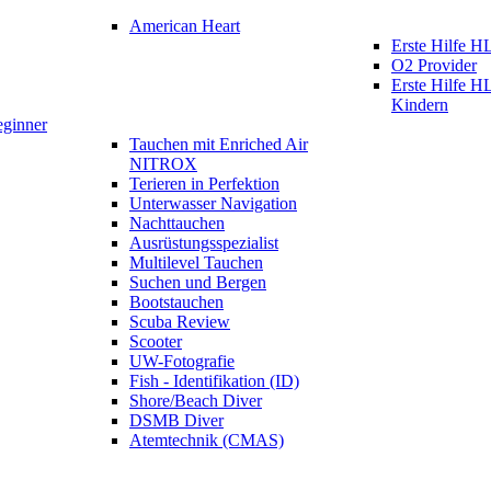
American Heart
Erste Hilfe
O2 Provider
Erste Hilfe 
Kindern
eginner
Tauchen mit Enriched Air
NITROX
Terieren in Perfektion
Unterwasser Navigation
Nachttauchen
Ausrüstungsspezialist
Multilevel Tauchen
Suchen und Bergen
Bootstauchen
Scuba Review
Scooter
UW-Fotografie
Fish - Identifikation (ID)
Shore/Beach Diver
DSMB Diver
Atemtechnik (CMAS)