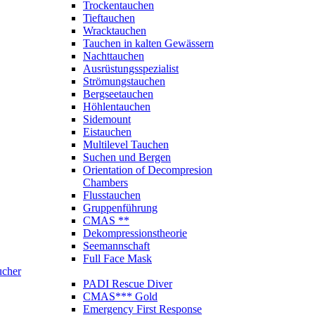
Trockentauchen
Tieftauchen
Wracktauchen
Tauchen in kalten Gewässern
Nachttauchen
Ausrüstungsspezialist
Strömungstauchen
Bergseetauchen
Höhlentauchen
Sidemount
Eistauchen
Multilevel Tauchen
Suchen und Bergen
Orientation of Decompresion
Chambers
Flusstauchen
Gruppenführung
CMAS **
Dekompressionstheorie
Seemannschaft
Full Face Mask
ucher
PADI Rescue Diver
CMAS*** Gold
Emergency First Response