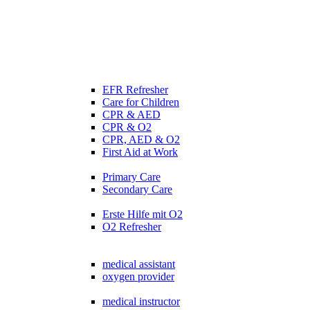
EFR Refresher
Care for Children
CPR & AED
CPR & O2
CPR, AED & O2
First Aid at Work
Primary Care
Secondary Care
Erste Hilfe mit O2
O2 Refresher
medical assistant
oxygen provider
medical instructor