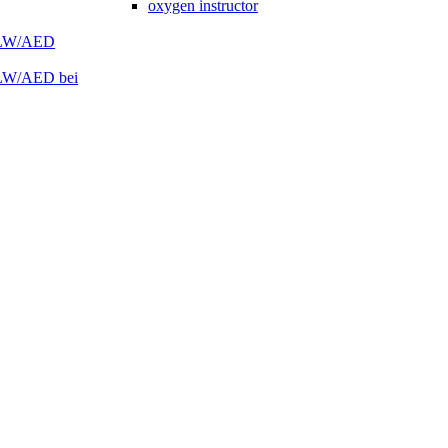
oxygen instructor
 HLW/AED
HLW/AED bei