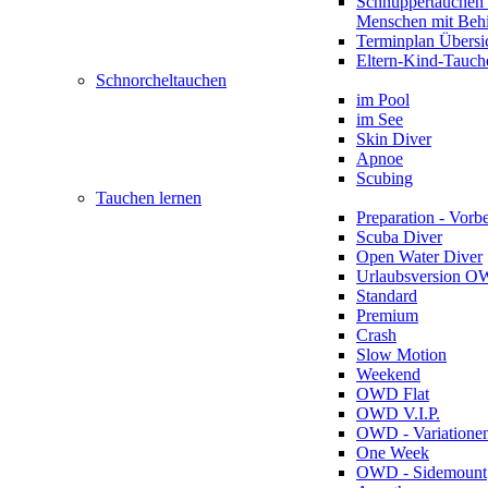
Schnuppertauchen 
Menschen mit Beh
Terminplan Übersi
Eltern-Kind-Tauch
Schnorcheltauchen
im Pool
im See
Skin Diver
Apnoe
Scubing
Tauchen lernen
Preparation - Vorb
Scuba Diver
Open Water Diver
Urlaubsversion 
Standard
Premium
Crash
Slow Motion
Weekend
OWD Flat
OWD V.I.P.
OWD - Variatione
One Week
OWD - Sidemount