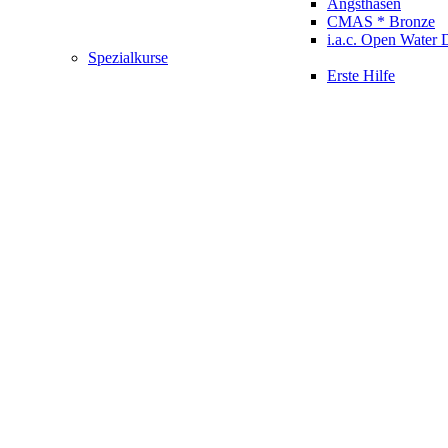
Angsthasen
CMAS * Bronze
i.a.c. Open Water 
Spezialkurse
Erste Hilfe