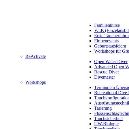
Familienkurse
V.I.P. (Einzelausbi
Erste Taucherfahr
Firmenevents
Geburtstagsfeiern
Workshops für Gr
ReActivate
Open Water Diver
Advanced Open Wa
Rescue Diver
Divemaster
Workshops
Terminplan Übersi
Recreational Dive 
Tauchkonfiguratio
Ausrüstungstechni
Tarierung
Flossenschlagtech
Tauchsicherheit
UW-Biologie
Tauchmedizin