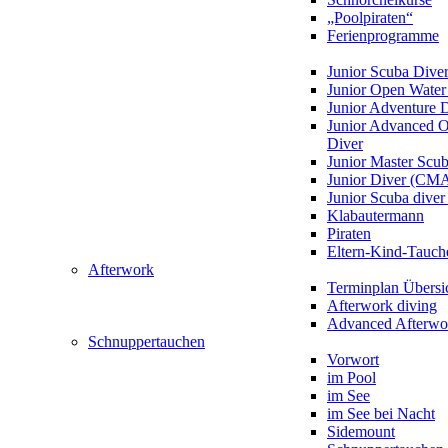
„Poolpiraten“
Ferienprogramme
Junior Scuba Dive
Junior Open Water
Junior Adventure 
Junior Advanced 
Diver
Junior Master Scu
Junior Diver (CM
Junior Scuba div
Klabautermann
Piraten
Eltern-Kind-Tauch
Afterwork
Terminplan Übersi
Afterwork diving
Advanced Afterwo
Schnuppertauchen
Vorwort
im Pool
im See
im See bei Nacht
Sidemount