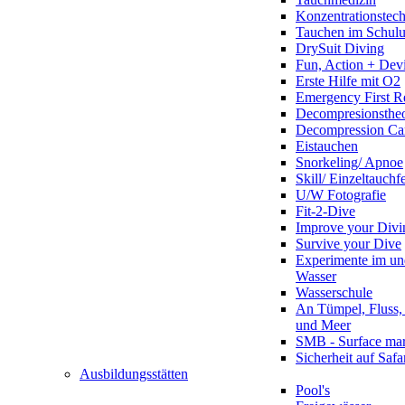
Konzentrationstec
Tauchen im Schulun
DrySuit Diving
Fun, Action + Devi
Erste Hilfe mit O2
Emergency First R
Decompresionstheo
Decompression Ca
Eistauchen
Snorkeling/ Apnoe
Skill/ Einzeltauchf
U/W Fotografie
Fit-2-Dive
Improve your Divi
Survive your Dive
Experimente im un
Wasser
Wasserschule
An Tümpel, Fluss,
und Meer
SMB - Surface ma
Sicherheit auf Safa
Ausbildungsstätten
Pool's