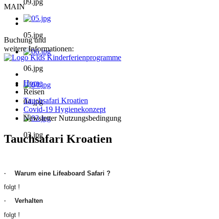
09.jpg
MAIN
05.jpg
Buchung und
weitere Informationen:
06.jpg
Home
Reisen
Tauchsafari Kroatien
04.jpg
Covid-19 Hygienekonzept
Newsletter Nutzungsbedingung
03.jpg
Tauchsafari Kroatien
Warum eine Lifeaboard Safari ?
·
folgt !
Verhalten
·
folgt !