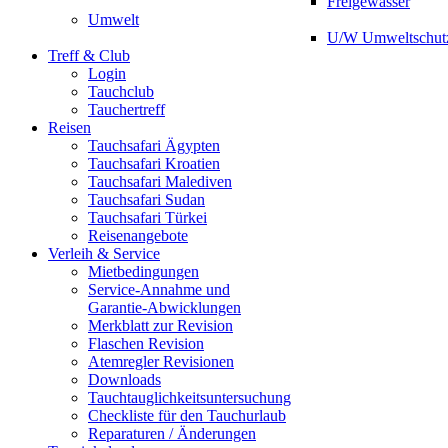
Freigewässer
Umwelt
U/W Umweltschut
Treff & Club
Login
Tauchclub
Tauchertreff
Reisen
Tauchsafari Ägypten
Tauchsafari Kroatien
Tauchsafari Malediven
Tauchsafari Sudan
Tauchsafari Türkei
Reisenangebote
Verleih & Service
Mietbedingungen
Service-Annahme und
Garantie-Abwicklungen
Merkblatt zur Revision
Flaschen Revision
Atemregler Revisionen
Downloads
Tauchtauglichkeitsuntersuchung
Checkliste für den Tauchurlaub
Reparaturen / Änderungen