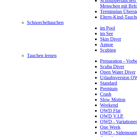
Schnuppertauchen 
Menschen mit Beh
Terminplan Übersi
Eltern-Kind-Tauch
Schnorcheltauchen
im Pool
im See
Skin Diver
Apnoe
Scubing
Tauchen lernen
Preparation - Vorb
Scuba Diver
Open Water Diver
Urlaubsversion 
Standard
Premium
Crash
Slow Motion
Weekend
OWD Flat
OWD V.I.P.
OWD - Variatione
One Week
OWD - Sidemount