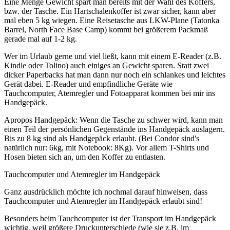
Eine Menge Gewicht spart man bereits mit der Wahl des Koffers,
bzw. der Tasche. Ein Hartschalenkoffer ist zwar sicher, kann aber
mal eben 5 kg wiegen. Eine Reisetasche aus LKW-Plane (Tatonka
Barrel, North Face Base Camp) kommt bei größerem Packmaß
gerade mal auf 1-2 kg.
Wer im Urlaub gerne und viel ließt, kann mit einem E-Reader (z.B.
Kindle oder Tolino) auch einiges an Gewicht sparen. Statt zwei
dicker Paperbacks hat man dann nur noch ein schlankes und leichtes
Gerät dabei. E-Reader und empfindliche Geräte wie
Tauchcomputer, Atemregler und Fotoapparat kommen bei mir ins
Handgepäck.
Apropos Handgepäck: Wenn die Tasche zu schwer wird, kann man
einen Teil der persönlichen Gegenstände ins Handgepäck auslagern.
Bis zu 8 kg sind als Handgepäck erlaubt. (Bei Condor sind's
natürlich nur: 6kg, mit Notebook: 8Kg). Vor allem T-Shirts und
Hosen bieten sich an, um den Koffer zu entlasten.
Tauchcomputer und Atemregler im Handgepäck
Ganz ausdrücklich möchte ich nochmal darauf hinweisen, dass
Tauchcomputer und Atemregler im Handgepäck erlaubt sind!
Besonders beim Tauchcomputer ist der Transport im Handgepäck
wichtig, weil größere Druckunterschiede (wie sie z.B. im