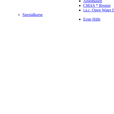
Angsthasen
CMAS * Bronze
i.a.c. Open Water 
Spezialkurse
Erste Hilfe