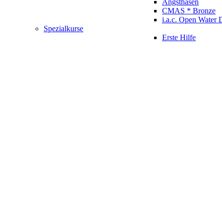
Angsthasen
CMAS * Bronze
i.a.c. Open Water 
Spezialkurse
Erste Hilfe