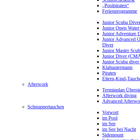
„Poolpiraten“
Ferienprogramme
Junior Scuba Dive
Junior Open Water
Junior Adventure 
Junior Advanced 
Diver
Junior Master Scu
Junior Diver (CM
Junior Scuba div
Klabautermann
Piraten
Eltern-Kind-Tauch
Afterwork
Terminplan Übersi
Afterwork diving
Advanced Afterwo
Schnuppertauchen
Vorwort
im Pool
im See
im See bei Nacht
Sidemount