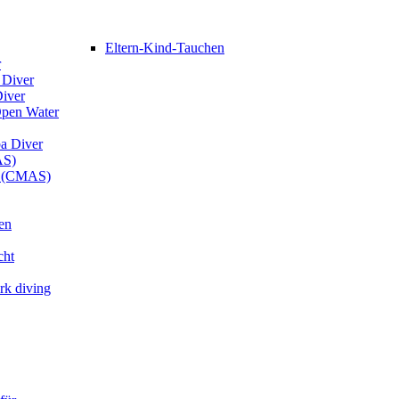
Eltern-Kind-Tauchen
r
 Diver
Diver
Open Water
ba Diver
AS)
er (CMAS)
en
cht
rk diving