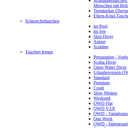
Schnuppertauchen 
Menschen mit Beh
Terminplan Übersi
Eltern-Kind-Tauch
Schnorcheltauchen
im Pool
im See
Skin Diver
Apnoe
Scubing
Tauchen lernen
Preparation - Vorb
Scuba Diver
Open Water Diver
Urlaubsversion 
Standard
Premium
Crash
Slow Motion
Weekend
OWD Flat
OWD V.I.P.
OWD - Variatione
One Week
OWD - Sidemount