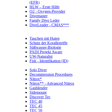
(EFR)
HLW – Erste Hilfe
O2 - Oxygen-Provider
Divemaster
Family Dive Leder
DiveLeader - CMAS***
Tauchen mit Haien
Schutz der Korallenriffe
Süßwasser-Biologie
PADI Projekt Aware
UW-Naturalist
Fish - Identifikation (ID)
Solo Diver
Decompression Procedures
Nitrox*
Nitrox** - Advanced Nitrox
Gasblender
Sidemount
Discover Tec
TEC 40
TEC 45
TEC 50