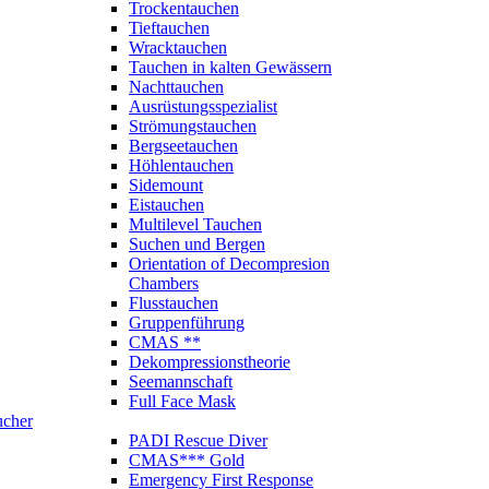
Trockentauchen
Tieftauchen
Wracktauchen
Tauchen in kalten Gewässern
Nachttauchen
Ausrüstungsspezialist
Strömungstauchen
Bergseetauchen
Höhlentauchen
Sidemount
Eistauchen
Multilevel Tauchen
Suchen und Bergen
Orientation of Decompresion
Chambers
Flusstauchen
Gruppenführung
CMAS **
Dekompressionstheorie
Seemannschaft
Full Face Mask
ucher
PADI Rescue Diver
CMAS*** Gold
Emergency First Response