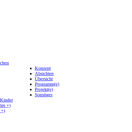
uchen
Konzept
Absichten
Übersicht
Programm(e)
Projekt(e)
Sonstiges
 Kinder
hre +)
 +)