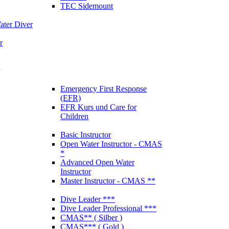
TEC Sidemount
ter Diver
r
Emergency First Response
(EFR)
EFR Kurs und Care for
Children
Basic Instructor
Open Water Instructor - CMAS
*
Advanced Open Water
Instructor
Master Instructor - CMAS **
Dive Leader ***
Dive Leader Professional ***
CMAS** ( Silber )
CMAS*** ( Gold )