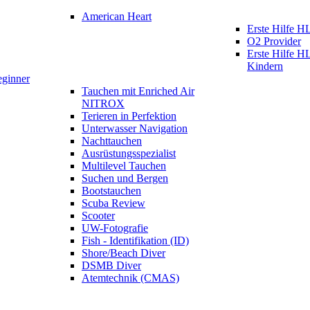
American Heart
Erste Hilfe
O2 Provider
Erste Hilfe 
Kindern
eginner
Tauchen mit Enriched Air
NITROX
Terieren in Perfektion
Unterwasser Navigation
Nachttauchen
Ausrüstungsspezialist
Multilevel Tauchen
Suchen und Bergen
Bootstauchen
Scuba Review
Scooter
UW-Fotografie
Fish - Identifikation (ID)
Shore/Beach Diver
DSMB Diver
Atemtechnik (CMAS)