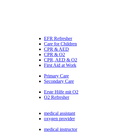
EFR Refresher
Care for Children
CPR & AED
CPR & O2
CPR, AED & O2
First Aid at Work
Primary Care
Secondary Care
Erste Hilfe mit O2
O2 Refresher
medical assistant
oxygen provider
medical instructor