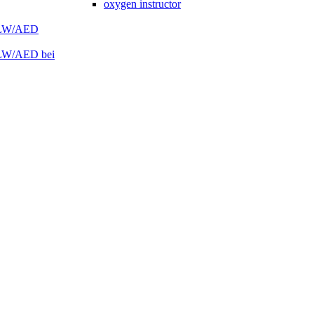
oxygen instructor
 HLW/AED
HLW/AED bei