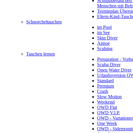
Schnuppertauchen 
Menschen mit Beh
Terminplan Übersi
Eltern-Kind-Tauch
Schnorcheltauchen
im Pool
im See
Skin Diver
Apnoe
Scubing
Tauchen lernen
Preparation - Vorb
Scuba Diver
Open Water Diver
Urlaubsversion 
Standard
Premium
Crash
Slow Motion
Weekend
OWD Flat
OWD V.I.P.
OWD - Variatione
One Week
OWD - Sidemount