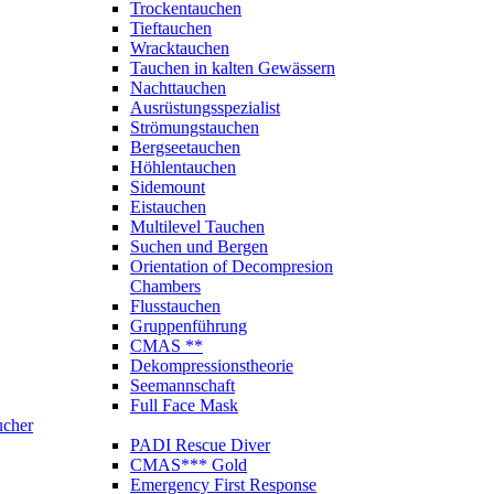
Trockentauchen
Tieftauchen
Wracktauchen
Tauchen in kalten Gewässern
Nachttauchen
Ausrüstungsspezialist
Strömungstauchen
Bergseetauchen
Höhlentauchen
Sidemount
Eistauchen
Multilevel Tauchen
Suchen und Bergen
Orientation of Decompresion
Chambers
Flusstauchen
Gruppenführung
CMAS **
Dekompressionstheorie
Seemannschaft
Full Face Mask
ucher
PADI Rescue Diver
CMAS*** Gold
Emergency First Response