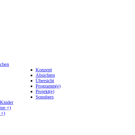
uchen
Konzept
Absichten
Übersicht
Programm(e)
Projekt(e)
Sonstiges
 Kinder
hre +)
 +)