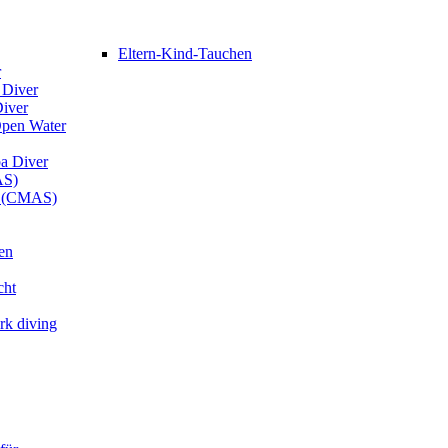
Eltern-Kind-Tauchen
r
 Diver
Diver
Open Water
ba Diver
AS)
er (CMAS)
en
cht
rk diving