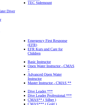
TEC Sidemount
ter Diver
r
Emergency First Response
(EFR)
EFR Kurs und Care for
Children
Basic Instructor
Open Water Instructor - CMAS
*
Advanced Open Water
Instructor
Master Instructor - CMAS **
Dive Leader ***
Dive Leader Professional ***
CMAS** ( Silber )
CMAS*** ( Gold )