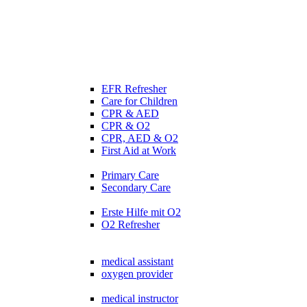
EFR Refresher
Care for Children
CPR & AED
CPR & O2
CPR, AED & O2
First Aid at Work
Primary Care
Secondary Care
Erste Hilfe mit O2
O2 Refresher
medical assistant
oxygen provider
medical instructor