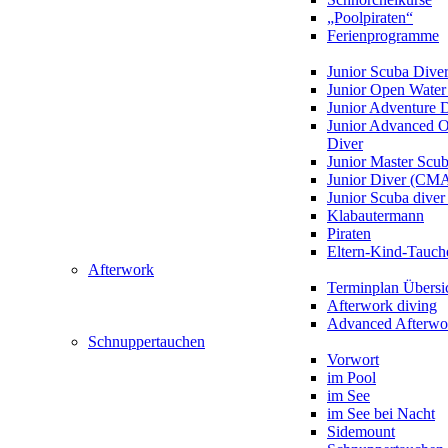
„Poolpiraten“
Ferienprogramme
Junior Scuba Dive
Junior Open Water
Junior Adventure 
Junior Advanced 
Diver
Junior Master Scu
Junior Diver (CM
Junior Scuba div
Klabautermann
Piraten
Eltern-Kind-Tauch
Afterwork
Terminplan Übersi
Afterwork diving
Advanced Afterwo
Schnuppertauchen
Vorwort
im Pool
im See
im See bei Nacht
Sidemount