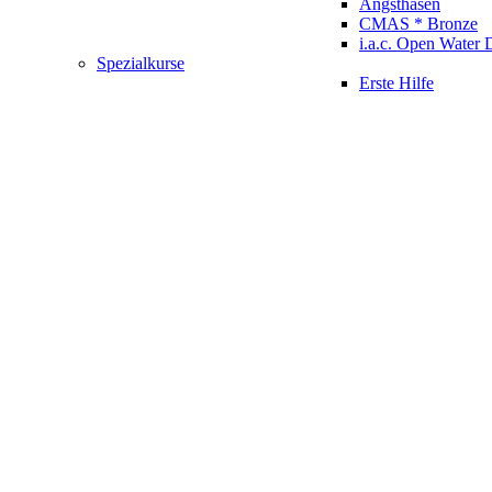
Angsthasen
CMAS * Bronze
i.a.c. Open Water 
Spezialkurse
Erste Hilfe