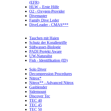
(EFR)
HLW – Erste Hilfe
O2 - Oxygen-Provider
Divemaster
Family Dive Leder
DiveLeader - CMAS***
Tauchen mit Haien
Schutz der Korallenriffe
Süßwasser-Biologie
PADI Projekt Aware
UW-Naturalist
Fish - Identifikation (ID)
Solo Diver
Decompression Procedures
Nitrox*
Nitrox** - Advanced Nitrox
Gasblender
Sidemount
Discover Tec
TEC 40
TEC 45
TEC 50