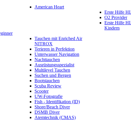
American Heart
Erste Hilfe
O2 Provider
Erste Hilfe 
Kindern
eginner
Tauchen mit Enriched Air
NITROX
Terieren in Perfektion
Unterwasser Navigation
Nachttauchen
Ausrüstungsspezialist
Multilevel Tauchen
Suchen und Bergen
Bootstauchen
Scuba Review
Scooter
UW-Fotografie
Fish - Identifikation (ID)
Shore/Beach Diver
DSMB Diver
Atemtechnik (CMAS)