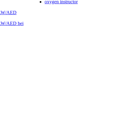
oxygen instructor
 HLW/AED
HLW/AED bei