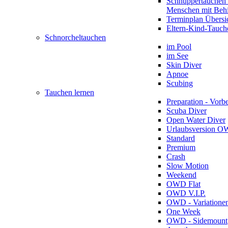
Schnuppertauchen 
Menschen mit Beh
Terminplan Übersi
Eltern-Kind-Tauch
Schnorcheltauchen
im Pool
im See
Skin Diver
Apnoe
Scubing
Tauchen lernen
Preparation - Vorb
Scuba Diver
Open Water Diver
Urlaubsversion 
Standard
Premium
Crash
Slow Motion
Weekend
OWD Flat
OWD V.I.P.
OWD - Variatione
One Week
OWD - Sidemount