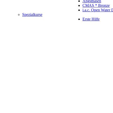
Angsthasen
CMAS * Bronze
i.a.c. Open Water 
Spezialkurse
Erste Hilfe