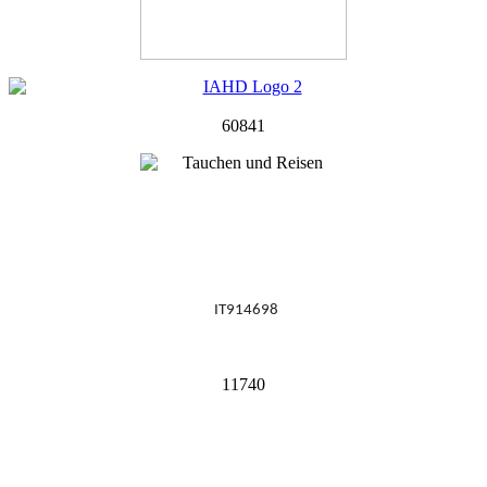
60841
IT914698
11740