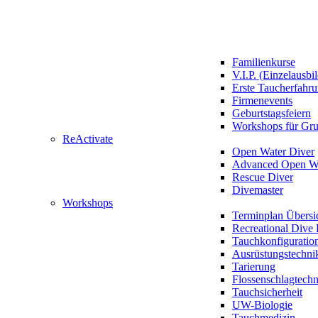
Familienkurse
V.I.P. (Einzelausbi
Erste Taucherfahr
Firmenevents
Geburtstagsfeiern
Workshops für Gr
ReActivate
Open Water Diver
Advanced Open Wa
Rescue Diver
Divemaster
Workshops
Terminplan Übersi
Recreational Dive 
Tauchkonfiguratio
Ausrüstungstechni
Tarierung
Flossenschlagtech
Tauchsicherheit
UW-Biologie
Tauchmedizin