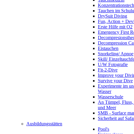
Konzentrationstec
Tauchen im Schulun
DrySuit Diving
Fun, Action + Devi
Erste Hilfe mit O2
Emergency First R
Decompresionstheo
Decompression Ca
Eistauchen
Snorkeling/ Apnoe
Skill/ Einzeltauchf
U/W Fotografie
Fit-2-Dive
Improve your Divi
Survive your Dive
Experimente im un
Wasser
Wasserschule
An Tümpel, Fluss,
und Meer
SMB - Surface ma
Sicherheit auf Safa
Ausbildungsstätten
Pool's