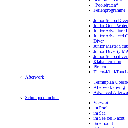
„Poolpiraten“
Ferienprogramme
Junior Scuba Dive
Junior Open Water
Junior Adventure 
Junior Advanced 
Diver
Junior Master Scu
Junior Diver (CM
Junior Scuba div
Klabautermann
Piraten
Eltern-Kind-Tauch
Afterwork
Terminplan Übersi
Afterwork diving
Advanced Afterwo
Schnuppertauchen
Vorwort
im Pool
im See
im See bei Nacht
Sidemount