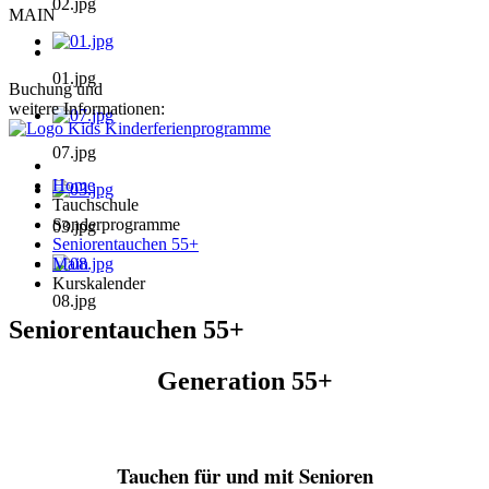
02.jpg
MAIN
01.jpg
Buchung und
weitere Informationen:
07.jpg
Home
Tauchschule
Sonderprogramme
03.jpg
Seniorentauchen 55+
Main
Kurskalender
08.jpg
Seniorentauchen 55+
Generation 55+
Tauchen für und mit Senioren