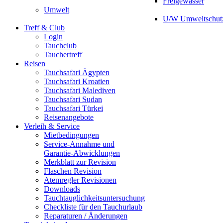
Freigewässer
Umwelt
U/W Umweltschut
Treff & Club
Login
Tauchclub
Tauchertreff
Reisen
Tauchsafari Ägypten
Tauchsafari Kroatien
Tauchsafari Malediven
Tauchsafari Sudan
Tauchsafari Türkei
Reisenangebote
Verleih & Service
Mietbedingungen
Service-Annahme und
Garantie-Abwicklungen
Merkblatt zur Revision
Flaschen Revision
Atemregler Revisionen
Downloads
Tauchtauglichkeitsuntersuchung
Checkliste für den Tauchurlaub
Reparaturen / Änderungen