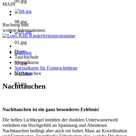
09.jpg
MAIN
08.jpg
Buchung und
weitere Informationen:
01.jpg
Home
Tauchschule
Spezialkurse
07.jpg
Spezialkurse für Fortgeschrittene
Nachttauchen
03.jpg
Nachttauchen
Nachttauchen ist ein ganz besonderes Erlebnis!
Die hellen Lichtkegel inmitten der dunklen Unterwasserwelt
verleihen ein Hochgefühl an Spannung und Abenteuer.
Nachttauchen bedingt aber auch ein hohes Mass an Koordination