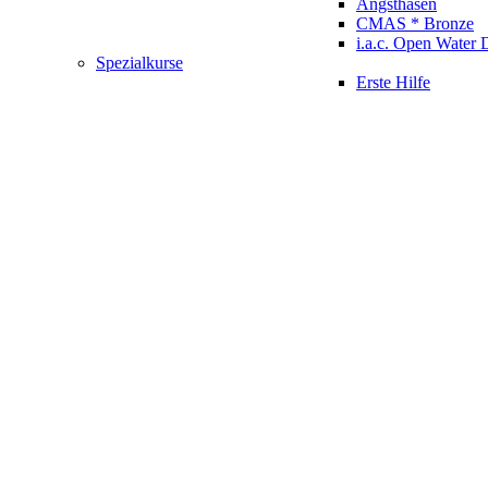
Angsthasen
CMAS * Bronze
i.a.c. Open Water 
Spezialkurse
Erste Hilfe