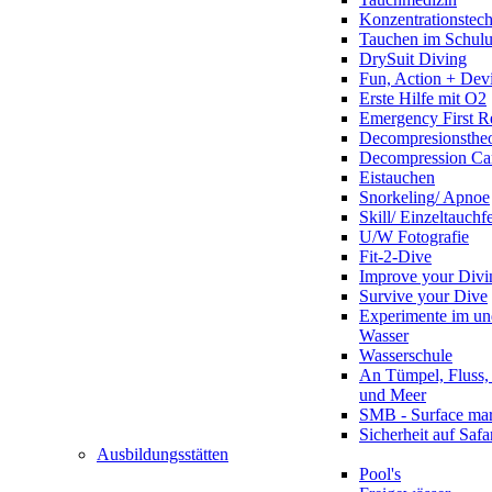
Konzentrationstec
Tauchen im Schulun
DrySuit Diving
Fun, Action + Devi
Erste Hilfe mit O2
Emergency First R
Decompresionstheo
Decompression Ca
Eistauchen
Snorkeling/ Apnoe
Skill/ Einzeltauchf
U/W Fotografie
Fit-2-Dive
Improve your Divi
Survive your Dive
Experimente im un
Wasser
Wasserschule
An Tümpel, Fluss,
und Meer
SMB - Surface ma
Sicherheit auf Safa
Ausbildungsstätten
Pool's