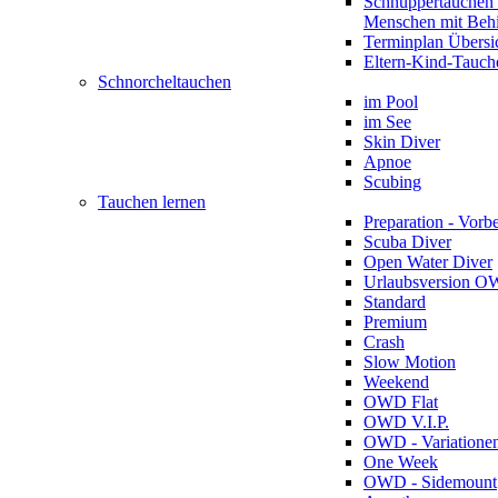
Schnuppertauchen 
Menschen mit Beh
Terminplan Übersi
Eltern-Kind-Tauch
Schnorcheltauchen
im Pool
im See
Skin Diver
Apnoe
Scubing
Tauchen lernen
Preparation - Vorb
Scuba Diver
Open Water Diver
Urlaubsversion 
Standard
Premium
Crash
Slow Motion
Weekend
OWD Flat
OWD V.I.P.
OWD - Variatione
One Week
OWD - Sidemount