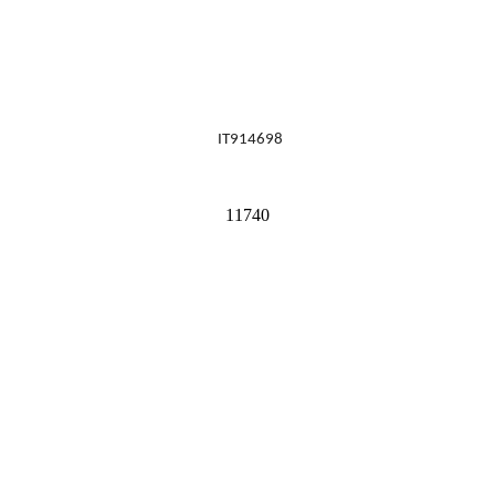
IT914698
11740