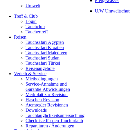
Freigewässer
Umwelt
U/W Umweltschut
Treff & Club
Login
Tauchclub
Tauchertreff
Reisen
Tauchsafari Ägypten
Tauchsafari Kroatien
Tauchsafari Malediven
Tauchsafari Sudan
Tauchsafari Türkei
Reisenangebote
Verleih & Service
Mietbedingungen
Service-Annahme und
Garantie-Abwicklungen
Merkblatt zur Revision
Flaschen Revision
Atemregler Revisionen
Downloads
Tauchtauglichkeitsuntersuchung
Checkliste für den Tauchurlaub
Reparaturen / Änderungen