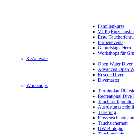
Familienkurse
V.I.P. (Einzelausbi
Erste Taucherfahr
Firmenevents
Geburtstagsfeiern
Workshops für Gr
ReActivate
Open Water Diver
Advanced Open Wa
Rescue Diver
Divemaster
Workshops
Terminplan Übersi
Recreational Dive 
Tauchkonfiguratio
Ausrüstungstechni
Tarierung
Flossenschlagtech
Tauchsicherheit
UW-Biologie
Tauchmedizin