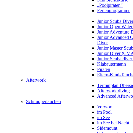
„Poolpiraten“
Ferienprogramme
Junior Scuba Dive
Junior Open Water
Junior Adventure 
Junior Advanced 
Diver
Junior Master Scu
Junior Diver (CM
Junior Scuba div
Klabautermann
Piraten
Eltern-Kind-Tauch
Afterwork
Terminplan Übersi
Afterwork diving
Advanced Afterwo
Schnuppertauchen
Vorwort
im Pool
im See
im See bei Nacht
Sidemount