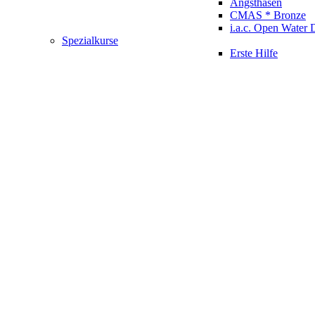
Angsthasen
CMAS * Bronze
i.a.c. Open Water 
Spezialkurse
Erste Hilfe