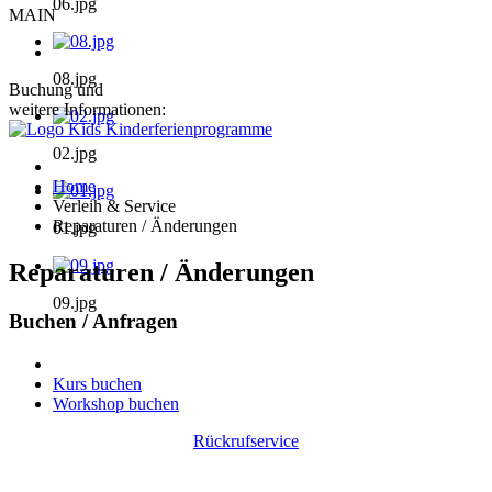
06.jpg
MAIN
08.jpg
Buchung und
weitere Informationen:
02.jpg
Home
Verleih & Service
Reparaturen / Änderungen
01.jpg
Reparaturen / Änderungen
09.jpg
Buchen / Anfragen
Kurs buchen
Workshop buchen
Rückrufservice