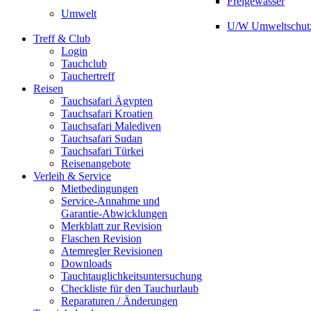
Freigewässer
Umwelt
U/W Umweltschut
Treff & Club
Login
Tauchclub
Tauchertreff
Reisen
Tauchsafari Ägypten
Tauchsafari Kroatien
Tauchsafari Malediven
Tauchsafari Sudan
Tauchsafari Türkei
Reisenangebote
Verleih & Service
Mietbedingungen
Service-Annahme und
Garantie-Abwicklungen
Merkblatt zur Revision
Flaschen Revision
Atemregler Revisionen
Downloads
Tauchtauglichkeitsuntersuchung
Checkliste für den Tauchurlaub
Reparaturen / Änderungen