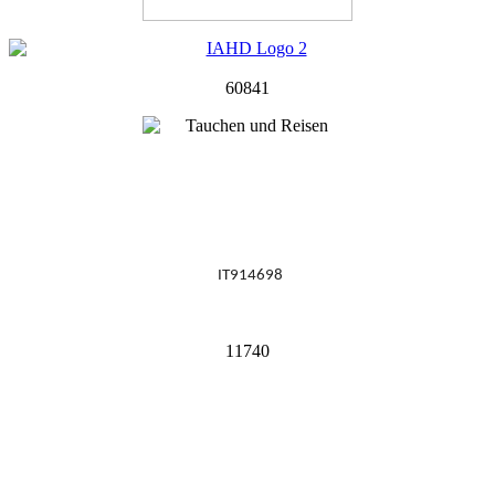
60841
IT914698
11740