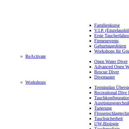
Familienkurse
V.I.P. (Einzelausbi
Erste Taucherfahr
Firmenevents
Geburtstagsfeiern
Workshops für Gr
ReActivate
Open Water Diver
Advanced Open Wa
Rescue Diver
Divemaster
Workshops
Terminplan Übersi
Recreational Dive 
Tauchkonfiguratio
Ausrüstungstechni
Tarierung
Flossenschlagtech
Tauchsicherheit
UW-Biologie
Tauchmedizin