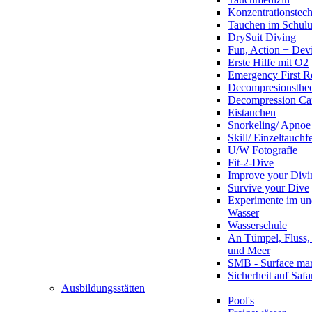
Konzentrationstec
Tauchen im Schulun
DrySuit Diving
Fun, Action + Devi
Erste Hilfe mit O2
Emergency First R
Decompresionstheo
Decompression Ca
Eistauchen
Snorkeling/ Apnoe
Skill/ Einzeltauchf
U/W Fotografie
Fit-2-Dive
Improve your Divi
Survive your Dive
Experimente im un
Wasser
Wasserschule
An Tümpel, Fluss,
und Meer
SMB - Surface ma
Sicherheit auf Safa
Ausbildungsstätten
Pool's