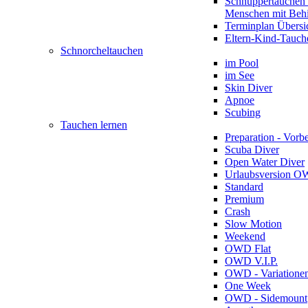
Schnuppertauchen 
Menschen mit Beh
Terminplan Übersi
Eltern-Kind-Tauch
Schnorcheltauchen
im Pool
im See
Skin Diver
Apnoe
Scubing
Tauchen lernen
Preparation - Vorb
Scuba Diver
Open Water Diver
Urlaubsversion 
Standard
Premium
Crash
Slow Motion
Weekend
OWD Flat
OWD V.I.P.
OWD - Variatione
One Week
OWD - Sidemount