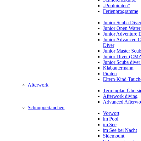
„Poolpiraten“
Ferienprogramme
Junior Scuba Dive
Junior Open Water
Junior Adventure 
Junior Advanced 
Diver
Junior Master Scu
Junior Diver (CM
Junior Scuba div
Klabautermann
Piraten
Eltern-Kind-Tauch
Afterwork
Terminplan Übersi
Afterwork diving
Advanced Afterwo
Schnuppertauchen
Vorwort
im Pool
im See
im See bei Nacht
Sidemount