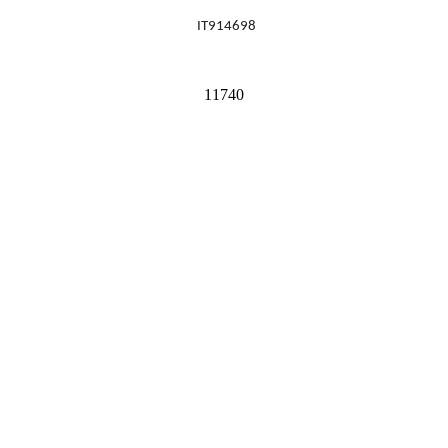
IT914698
11740