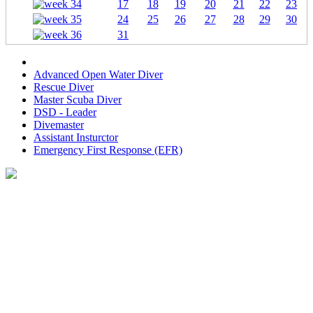
17
18
19
20
21
22
23
24
25
26
27
28
29
30
31
Advanced Open Water Diver
Rescue Diver
Master Scuba Diver
DSD - Leader
Divemaster
Assistant Insturctor
Emergency First Response (EFR)