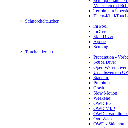
Schnuppertauchen 
Menschen mit Beh
Terminplan Übersi
Eltern-Kind-Tauch
Schnorcheltauchen
im Pool
im See
Skin Diver
Apnoe
Scubing
Tauchen lernen
Preparation - Vorb
Scuba Diver
Open Water Diver
Urlaubsversion 
Standard
Premium
Crash
Slow Motion
Weekend
OWD Flat
OWD V.I.P.
OWD - Variatione
One Week
OWD - Sidemount