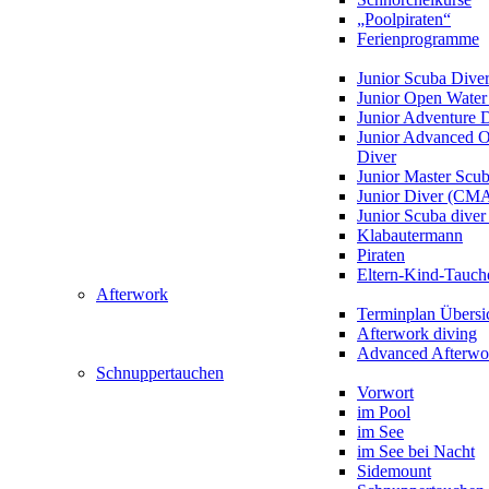
„Poolpiraten“
Ferienprogramme
Junior Scuba Dive
Junior Open Water
Junior Adventure 
Junior Advanced 
Diver
Junior Master Scu
Junior Diver (CM
Junior Scuba div
Klabautermann
Piraten
Eltern-Kind-Tauch
Afterwork
Terminplan Übersi
Afterwork diving
Advanced Afterwo
Schnuppertauchen
Vorwort
im Pool
im See
im See bei Nacht
Sidemount