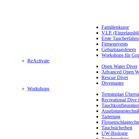
Familienkurse
V.I.P. (Einzelausbi
Erste Taucherfahr
Firmenevents
Geburtstagsfeiern
Workshops für Gr
ReActivate
Open Water Diver
Advanced Open Wa
Rescue Diver
Divemaster
Workshops
Terminplan Übersi
Recreational Dive 
Tauchkonfiguratio
Ausrüstungstechni
Tarierung
Flossenschlagtech
Tauchsicherheit
UW-Biologie
Tauchmedizin