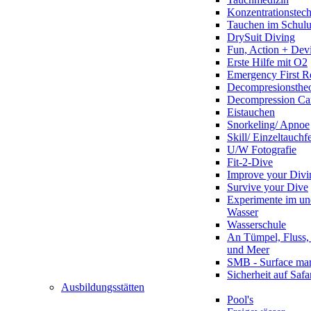
Konzentrationstec
Tauchen im Schulun
DrySuit Diving
Fun, Action + Devi
Erste Hilfe mit O2
Emergency First R
Decompresionstheo
Decompression Ca
Eistauchen
Snorkeling/ Apnoe
Skill/ Einzeltauchf
U/W Fotografie
Fit-2-Dive
Improve your Divi
Survive your Dive
Experimente im un
Wasser
Wasserschule
An Tümpel, Fluss,
und Meer
SMB - Surface ma
Sicherheit auf Safa
Ausbildungsstätten
Pool's