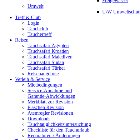
Freigewässer
Umwelt
U/W Umweltschut
Treff & Club
Login
Tauchclub
Tauchertreff
Reisen
Tauchsafari Ägypten
Tauchsafari Kroatien
Tauchsafari Malediven
Tauchsafari Sudan
Tauchsafari Türkei
Reisenangebote
Verleih & Service
Mietbedingungen
Service-Annahme und
Garantie-Abwicklungen
Merkblatt zur Revision
Flaschen Revision
Atemregler Revisionen
Downloads
Tauchtauglichkeitsuntersuchung
Checkliste für den Tauchurlaub
Reparaturen / Änderungen