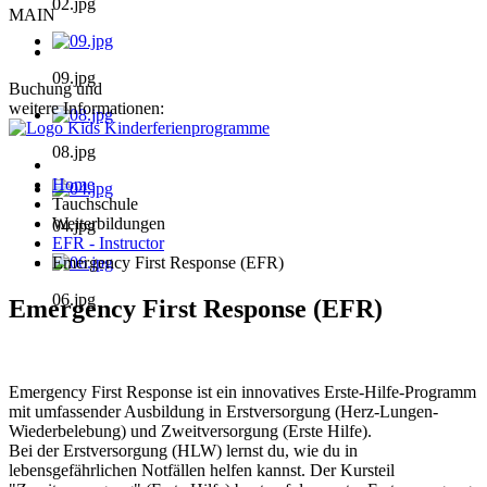
02.jpg
MAIN
09.jpg
Buchung und
weitere Informationen:
08.jpg
Home
Tauchschule
Weiterbildungen
04.jpg
EFR - Instructor
Emergency First Response (EFR)
06.jpg
Emergency First Response (EFR)
Emergency First Response ist ein innovatives Erste-Hilfe-Programm
mit umfassender Ausbildung in Erstversorgung (Herz-Lungen-
Wiederbelebung) und Zweitversorgung (Erste Hilfe).
Bei der Erstversorgung (HLW) lernst du, wie du in
lebensgefährlichen Notfällen helfen kannst. Der Kursteil