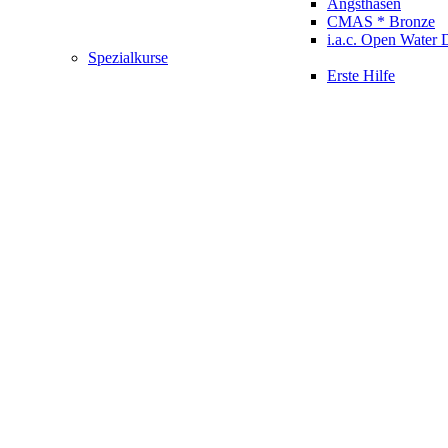
Angsthasen
CMAS * Bronze
i.a.c. Open Water 
Spezialkurse
Erste Hilfe