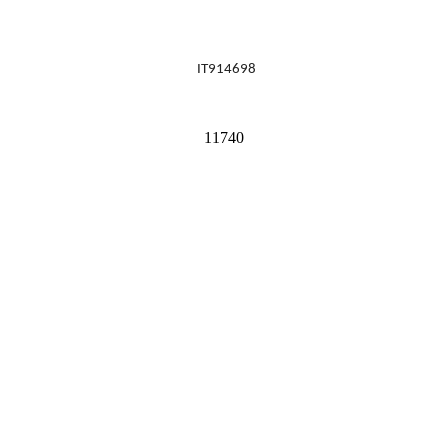
IT914698
11740