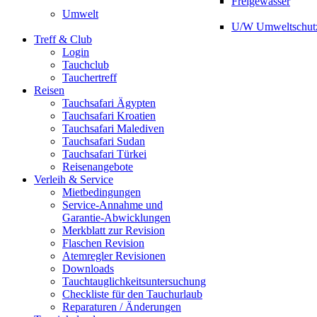
Freigewässer
Umwelt
U/W Umweltschut
Treff & Club
Login
Tauchclub
Tauchertreff
Reisen
Tauchsafari Ägypten
Tauchsafari Kroatien
Tauchsafari Malediven
Tauchsafari Sudan
Tauchsafari Türkei
Reisenangebote
Verleih & Service
Mietbedingungen
Service-Annahme und
Garantie-Abwicklungen
Merkblatt zur Revision
Flaschen Revision
Atemregler Revisionen
Downloads
Tauchtauglichkeitsuntersuchung
Checkliste für den Tauchurlaub
Reparaturen / Änderungen