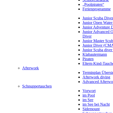
„Poolpiraten“
Ferienprogramme
Junior Scuba Dive
Junior Open Water
Junior Adventure 
Junior Advanced 
Diver
Junior Master Scu
Junior Diver (CM
Junior Scuba div
Klabautermann
Piraten
Eltern-Kind-Tauch
Afterwork
Terminplan Übersi
Afterwork diving
Advanced Afterwo
Schnuppertauchen
Vorwort
im Pool
im See
im See bei Nacht
Sidemount