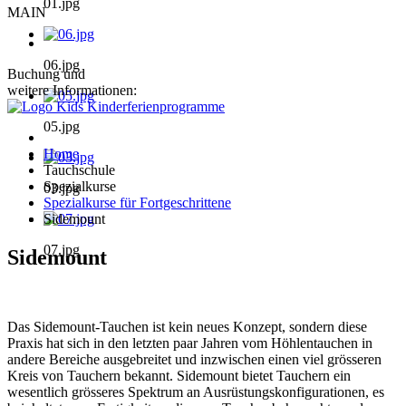
01.jpg
MAIN
06.jpg
Buchung und
weitere Informationen:
05.jpg
Home
Tauchschule
Spezialkurse
03.jpg
Spezialkurse für Fortgeschrittene
Sidemount
07.jpg
Sidemount
Das Sidemount-Tauchen ist kein neues Konzept, sondern diese
Praxis hat sich in den letzten paar Jahren vom Höhlen­tauchen in
andere Bereiche ausgebreitet und inzwischen einen viel grösseren
Kreis von Tauchern bekannt. Sidemount bietet Tauchern ein
wesentlich grösseres Spektrum an Ausrüstungskonfigurationen, es