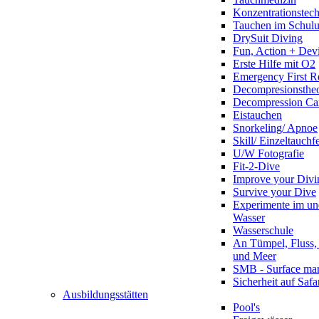
Konzentrationstec
Tauchen im Schulun
DrySuit Diving
Fun, Action + Devi
Erste Hilfe mit O2
Emergency First R
Decompresionstheo
Decompression Ca
Eistauchen
Snorkeling/ Apnoe
Skill/ Einzeltauchf
U/W Fotografie
Fit-2-Dive
Improve your Divi
Survive your Dive
Experimente im un
Wasser
Wasserschule
An Tümpel, Fluss,
und Meer
SMB - Surface ma
Sicherheit auf Safa
Ausbildungsstätten
Pool's