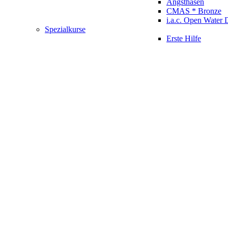
Angsthasen
CMAS * Bronze
i.a.c. Open Water 
Spezialkurse
Erste Hilfe