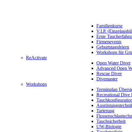
Familienkurse
V.I.P. (Einzelausbi
Erste Taucherfahr
Firmenevents
Geburtstagsfeiern
Workshops für Gr
ReActivate
Open Water Diver
Advanced Open Wa
Rescue Diver
Divemaster
Workshops
Terminplan Übersi
Recreational Dive 
Tauchkonfiguratio
Ausrüstungstechni
Tarierung
Flossenschlagtech
Tauchsicherheit
UW-Biologie
Tauchmedizin