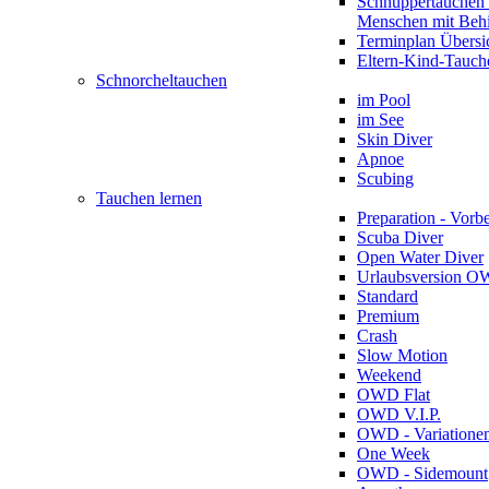
Schnuppertauchen 
Menschen mit Beh
Terminplan Übersi
Eltern-Kind-Tauch
Schnorcheltauchen
im Pool
im See
Skin Diver
Apnoe
Scubing
Tauchen lernen
Preparation - Vorb
Scuba Diver
Open Water Diver
Urlaubsversion 
Standard
Premium
Crash
Slow Motion
Weekend
OWD Flat
OWD V.I.P.
OWD - Variatione
One Week
OWD - Sidemount