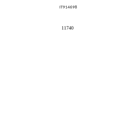
IT914698
11740