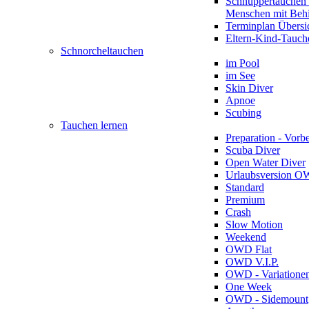
Schnuppertauchen 
Menschen mit Beh
Terminplan Übersi
Eltern-Kind-Tauch
Schnorcheltauchen
im Pool
im See
Skin Diver
Apnoe
Scubing
Tauchen lernen
Preparation - Vorb
Scuba Diver
Open Water Diver
Urlaubsversion 
Standard
Premium
Crash
Slow Motion
Weekend
OWD Flat
OWD V.I.P.
OWD - Variatione
One Week
OWD - Sidemount