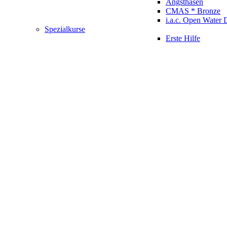
Angsthasen
CMAS * Bronze
i.a.c. Open Water 
Spezialkurse
Erste Hilfe