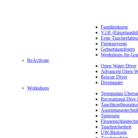
Familienkurse
V.I.P. (Einzelausbi
Erste Taucherfahr
Firmenevents
Geburtstagsfeiern
Workshops für Gr
ReActivate
Open Water Diver
Advanced Open Wa
Rescue Diver
Divemaster
Workshops
Terminplan Übersi
Recreational Dive 
Tauchkonfiguratio
Ausrüstungstechni
Tarierung
Flossenschlagtech
Tauchsicherheit
UW-Biologie
Tauchmedizin