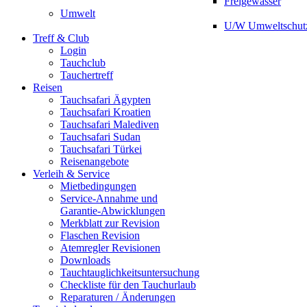
Freigewässer
Umwelt
U/W Umweltschut
Treff & Club
Login
Tauchclub
Tauchertreff
Reisen
Tauchsafari Ägypten
Tauchsafari Kroatien
Tauchsafari Malediven
Tauchsafari Sudan
Tauchsafari Türkei
Reisenangebote
Verleih & Service
Mietbedingungen
Service-Annahme und
Garantie-Abwicklungen
Merkblatt zur Revision
Flaschen Revision
Atemregler Revisionen
Downloads
Tauchtauglichkeitsuntersuchung
Checkliste für den Tauchurlaub
Reparaturen / Änderungen