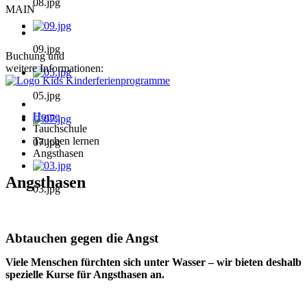
08.jpg
MAIN
09.jpg
Buchung und
weitere Informationen:
05.jpg
Home
Tauchschule
Tauchen lernen
07.jpg
Angsthasen
Angsthasen
03.jpg
Abtauchen gegen die Angst
Viele Menschen fürchten sich unter Wasser – wir bieten deshalb
spezielle Kurse für Angsthasen an.