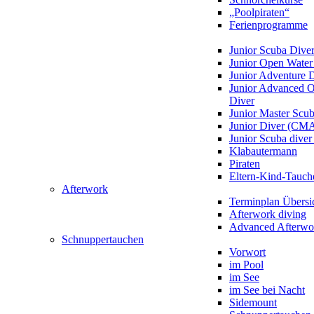
„Poolpiraten“
Ferienprogramme
Junior Scuba Dive
Junior Open Water
Junior Adventure 
Junior Advanced 
Diver
Junior Master Scu
Junior Diver (CM
Junior Scuba div
Klabautermann
Piraten
Eltern-Kind-Tauch
Afterwork
Terminplan Übersi
Afterwork diving
Advanced Afterwo
Schnuppertauchen
Vorwort
im Pool
im See
im See bei Nacht
Sidemount