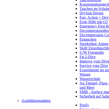
Konzentrationstec
Tauchen im Schulun
DrySuit Diving
Fun, Action + Devi
Erste Hilfe mit O2
Emergency First R
Decompresionstheo
Decompression Ca
Eistauchen
Snorkeling/ Apnoe
Skill/ Einzeltauchf
U/W Fotografie
Fit-2-Dive
Improve your Divi
Survive your Dive
Experimente im un
Wasser
Wasserschule
An Tümpel, Fluss,
und Meer
SMB - Surface ma
Sicherheit auf Safa
Ausbildungsstätten
Pool's