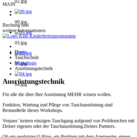
02.jpg
MAIN
09.jpg
Buchung und
weitere Informationen:
03.jpg
Home
Tauchschule
Workshops
05.jpg
Ausrüstungstechnik
Ausrüstungstechnik
04.jpg
Für alle die über Ihre Ausrüstung MEHR wissen wollen.
Funktion, Wartung und Pflege von Tauchausrüstung sind
Bestandteile dieses Workshops.
Verpass´ keinen einzigen Tauchgang aufgrund von Problemchen mit
Deiner eigenen oder der Tauchausrüstung.Deines Partners.
Ob ein geplatzter O-Ring, ein Problem mit dem Atemregler, einem