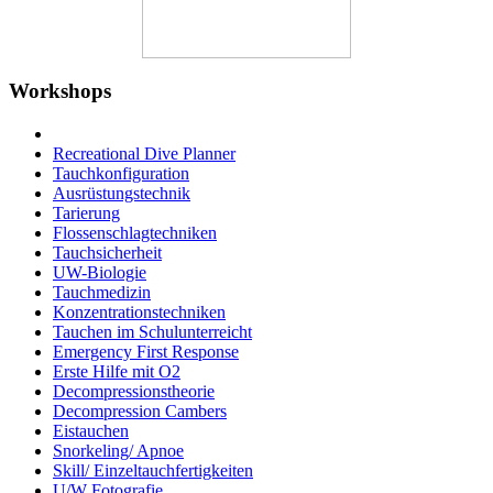
Workshops
Recreational Dive Planner
Tauchkonfiguration
Ausrüstungstechnik
Tarierung
Flossenschlagtechniken
Tauchsicherheit
UW-Biologie
Tauchmedizin
Konzentrationstechniken
Tauchen im Schulunterreicht
Emergency First Response
Erste Hilfe mit O2
Decompressionstheorie
Decompression Cambers
Eistauchen
Snorkeling/ Apnoe
Skill/ Einzeltauchfertigkeiten
U/W Fotografie