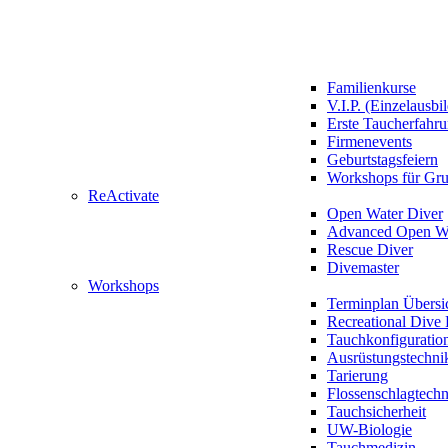
Familienkurse
V.I.P. (Einzelausbi
Erste Taucherfahr
Firmenevents
Geburtstagsfeiern
Workshops für Gr
ReActivate
Open Water Diver
Advanced Open Wa
Rescue Diver
Divemaster
Workshops
Terminplan Übersi
Recreational Dive 
Tauchkonfiguratio
Ausrüstungstechni
Tarierung
Flossenschlagtech
Tauchsicherheit
UW-Biologie
Tauchmedizin