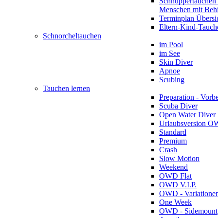
Schnuppertauchen 
Menschen mit Beh
Terminplan Übersi
Eltern-Kind-Tauch
Schnorcheltauchen
im Pool
im See
Skin Diver
Apnoe
Scubing
Tauchen lernen
Preparation - Vorb
Scuba Diver
Open Water Diver
Urlaubsversion 
Standard
Premium
Crash
Slow Motion
Weekend
OWD Flat
OWD V.I.P.
OWD - Variatione
One Week
OWD - Sidemount