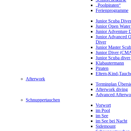
„Poolpiraten“
Ferienprogramme
Junior Scuba Dive
Junior Open Water
Junior Adventure 
Junior Advanced 
Diver
Junior Master Scu
Junior Diver (CM
Junior Scuba div
Klabautermann
Piraten
Eltern-Kind-Tauch
Afterwork
Terminplan Übersi
Afterwork diving
Advanced Afterwo
Schnuppertauchen
Vorwort
im Pool
im See
im See bei Nacht
Sidemount