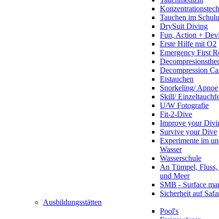
Konzentrationstec
Tauchen im Schulun
DrySuit Diving
Fun, Action + Devi
Erste Hilfe mit O2
Emergency First R
Decompresionstheo
Decompression Ca
Eistauchen
Snorkeling/ Apnoe
Skill/ Einzeltauchf
U/W Fotografie
Fit-2-Dive
Improve your Divi
Survive your Dive
Experimente im un
Wasser
Wasserschule
An Tümpel, Fluss,
und Meer
SMB - Surface ma
Sicherheit auf Safa
Ausbildungsstätten
Pool's