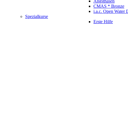
Angsthasen
CMAS * Bronze
i.a.c. Open Water 
Spezialkurse
Erste Hilfe