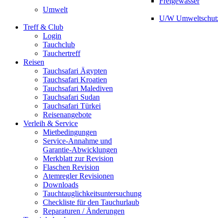
Freigewässer
Umwelt
U/W Umweltschut
Treff & Club
Login
Tauchclub
Tauchertreff
Reisen
Tauchsafari Ägypten
Tauchsafari Kroatien
Tauchsafari Malediven
Tauchsafari Sudan
Tauchsafari Türkei
Reisenangebote
Verleih & Service
Mietbedingungen
Service-Annahme und
Garantie-Abwicklungen
Merkblatt zur Revision
Flaschen Revision
Atemregler Revisionen
Downloads
Tauchtauglichkeitsuntersuchung
Checkliste für den Tauchurlaub
Reparaturen / Änderungen