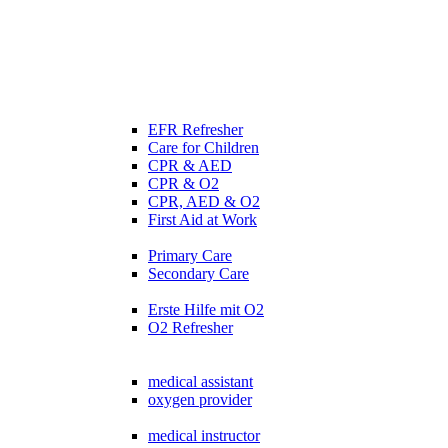
EFR Refresher
Care for Children
CPR & AED
CPR & O2
CPR, AED & O2
First Aid at Work
Primary Care
Secondary Care
Erste Hilfe mit O2
O2 Refresher
medical assistant
oxygen provider
medical instructor