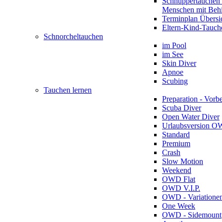
Schnuppertauchen 
Menschen mit Beh
Terminplan Übersi
Eltern-Kind-Tauch
Schnorcheltauchen
im Pool
im See
Skin Diver
Apnoe
Scubing
Tauchen lernen
Preparation - Vorb
Scuba Diver
Open Water Diver
Urlaubsversion 
Standard
Premium
Crash
Slow Motion
Weekend
OWD Flat
OWD V.I.P.
OWD - Variatione
One Week
OWD - Sidemount