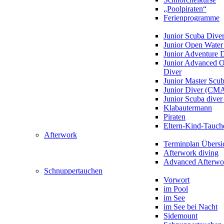
„Poolpiraten“
Ferienprogramme
Junior Scuba Dive
Junior Open Water
Junior Adventure 
Junior Advanced 
Diver
Junior Master Scu
Junior Diver (CM
Junior Scuba div
Klabautermann
Piraten
Eltern-Kind-Tauch
Afterwork
Terminplan Übersi
Afterwork diving
Advanced Afterwo
Schnuppertauchen
Vorwort
im Pool
im See
im See bei Nacht
Sidemount