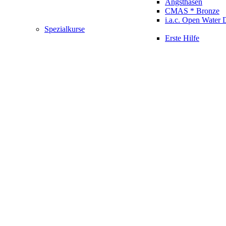
Angsthasen
CMAS * Bronze
i.a.c. Open Water 
Spezialkurse
Erste Hilfe