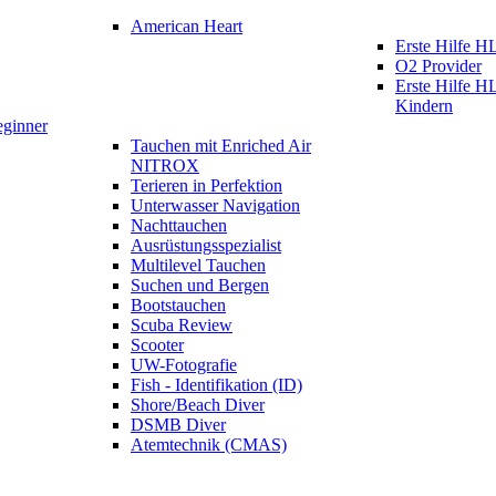
American Heart
Erste Hilfe
O2 Provider
Erste Hilfe 
Kindern
eginner
Tauchen mit Enriched Air
NITROX
Terieren in Perfektion
Unterwasser Navigation
Nachttauchen
Ausrüstungsspezialist
Multilevel Tauchen
Suchen und Bergen
Bootstauchen
Scuba Review
Scooter
UW-Fotografie
Fish - Identifikation (ID)
Shore/Beach Diver
DSMB Diver
Atemtechnik (CMAS)