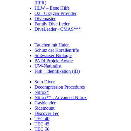
(EFR)
HLW – Erste Hilfe
O2 - Oxygen-Provider
Divemaster
Family Dive Leder
DiveLeader - CMAS***
Tauchen mit Haien
Schutz der Korallenriffe
Süßwasser-Biologie
PADI Projekt Aware
UW-Naturalist
Fish - Identifikation (ID)
Solo Diver
Decompression Procedures
Nitrox*
Nitrox** - Advanced Nitrox
Gasblender
Sidemount
Discover Tec
TEC 40
TEC 45
TEC 50