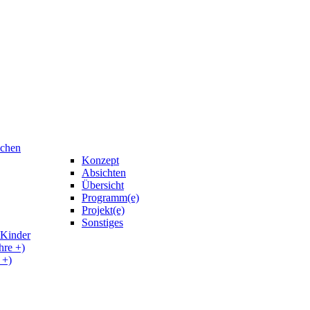
uchen
Konzept
Absichten
Übersicht
Programm(e)
Projekt(e)
Sonstiges
 Kinder
hre +)
 +)