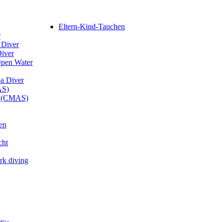
Eltern-Kind-Tauchen
r
 Diver
Diver
Open Water
ba Diver
AS)
er (CMAS)
en
cht
rk diving