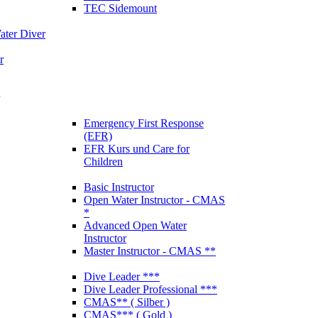
TEC Sidemount
ter Diver
r
Emergency First Response
(EFR)
EFR Kurs und Care for
Children
Basic Instructor
Open Water Instructor - CMAS
*
Advanced Open Water
Instructor
Master Instructor - CMAS **
Dive Leader ***
Dive Leader Professional ***
CMAS** ( Silber )
CMAS*** ( Gold )