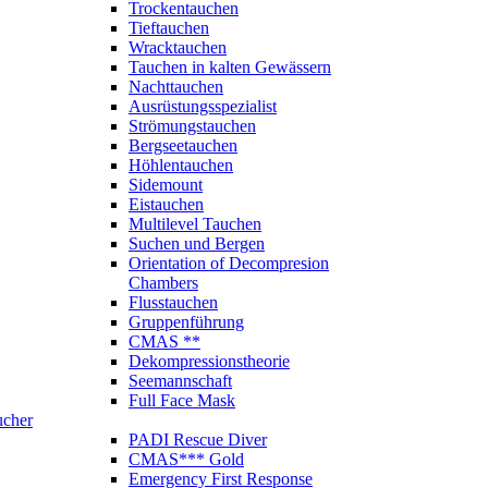
Trockentauchen
Tieftauchen
Wracktauchen
Tauchen in kalten Gewässern
Nachttauchen
Ausrüstungsspezialist
Strömungstauchen
Bergseetauchen
Höhlentauchen
Sidemount
Eistauchen
Multilevel Tauchen
Suchen und Bergen
Orientation of Decompresion
Chambers
Flusstauchen
Gruppenführung
CMAS **
Dekompressionstheorie
Seemannschaft
Full Face Mask
ucher
PADI Rescue Diver
CMAS*** Gold
Emergency First Response