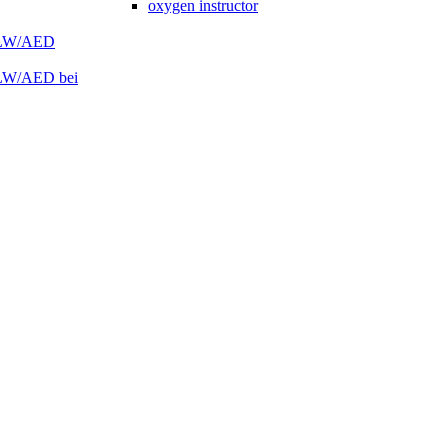
oxygen instructor
 HLW/AED
HLW/AED bei